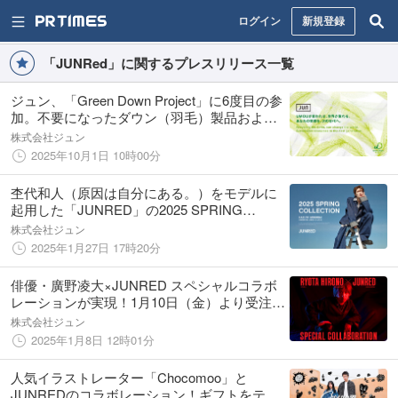
ログイン
新規登録
「JUNRed」に関するプレスリリース一覧
ジュン、「Green Down Project」に6度目の参
加。不要になったダウン（羽毛）製品および
羽毛布団を全国5ブランド113店舗にて回収
株式会社ジュン
2025年10月1日 10時00分
杢代和人（原因は自分にある。）をモデルに
起用した「JUNRED」の2025 SPRING
COLLECTIONを公開！
株式会社ジュン
2025年1月27日 17時20分
俳優・廣野凌大×JUNRED スペシャルコラボ
レーションが実現！1月10日（金）より受注ス
タート！
株式会社ジュン
2025年1月8日 12時01分
人気イラストレーター「Chocomoo」と
JUNREDのコラボレーション！ギフトをテー