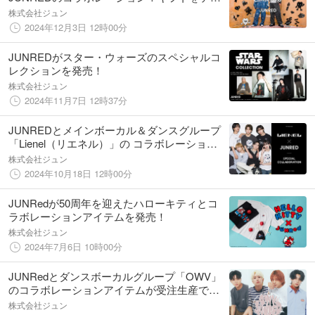
マにしたスペシャルコレクションが12月10日
株式会社ジュン
（火）発売
2024年12月3日 12時00分
JUNREDがスター・ウォーズのスペシャルコ
レクションを発売！
株式会社ジュン
2024年11月7日 12時37分
JUNREDとメインボーカル＆ダンスグループ
「Lienel（リエネル）」の コラボレーション
アイテムを受注販売
株式会社ジュン
2024年10月18日 12時00分
JUNRedが50周年を迎えたハローキティとコ
ラボレーションアイテムを発売！
株式会社ジュン
2024年7月6日 10時00分
JUNRedとダンスボーカルグループ「OWV」
のコラボレーションアイテムが受注生産で登
場！
株式会社ジュン