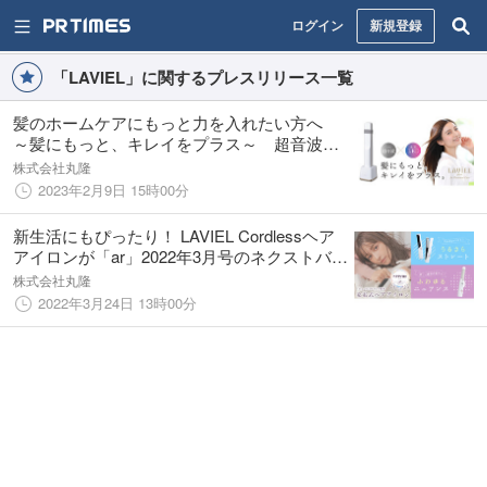
ログイン
新規登録
「LAVIEL」に関するプレスリリース一覧
髪のホームケアにもっと力を入れたい方へ
～髪にもっと、キレイをプラス～ 超音波ト
リートメントヘアアイロン「LAVIEL plus」
株式会社丸隆
2023年3月3日誕生！
2023年2月9日 15時00分
新生活にもぴったり！ LAVIEL Cordlessヘア
アイロンが「ar」2022年3月号のネクストバズ
アイテムに選出されました。
株式会社丸隆
2022年3月24日 13時00分