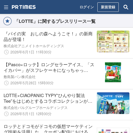
ログイン
新規登録
「LOTTE」に関するプレスリリース一覧
『パイの実 おしの森へようこそ！』の新商
品が登場！
株式会社アニメイトホールディングス
2026年6月1日 11時30分
【Pasco×ロッテ】ロングセラーアイス、「ス
イカバー」がスフレケーキになっちゃっ
た！？
敷島製パン株式会社
2026年5月28日 15時00分
LOTTE×CIAOPANIC TYPY“ひんやり製法
Tee”をはじめとするコラボコレクションが登
場！！
株式会社パルグループホールディングス
2026年5月1日 12時00分
ロッテとドコモがドコモの仮想マーケティン
グ技術を活用した、クーポン配信におけるタ