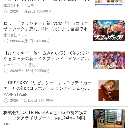
ーゲティングの実証実験に成功
株式会社NTTドコモ
2026年4月22日 10時00分
ロッテ「クランキー」新TVCM『チョコサク
サァァーク』篇4月14日（火）より全国でオン
エア開始！渡辺直美さんとHANAのMAHINA
株式会社ロッテ
さんが初共演！
2026年4月9日 04時00分
【ひとくちで、旅するみたい♡】10年ぶりと
なるロッテの新アイスブランド「アジアに恋
して」CUTIE STREET出演の新TVCM、4月6
ロッテ アジアに恋して
日(月)より放映開始
2026年4月6日 00時00分
「RESEXXY（リゼクシー）」 ×ロッテ「ガー
ナ」との初のコラボレーションアイテムを発
表
MARK STYLER
2025年12月26日 11時00分
株式会社LOTTE Hotel AraiとTTGの初の協業
「ロッテアライリゾート」内に24時間利用可
能な無人決済店舗がオープン！
TTG