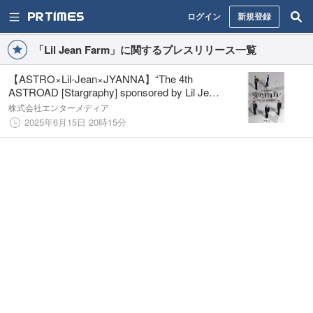
ログイン
新規登録
「Lil Jean Farm」に関するプレスリリース一覧
【ASTRO×Lil-Jean×JYANNA】“The 4th
ASTROAD [Stargraphy] sponsored by Lil Jean
Farm”ASTRO公演記念 コーヒーセット提供！
株式会社エンターメディア
2025年6月15日 20時15分