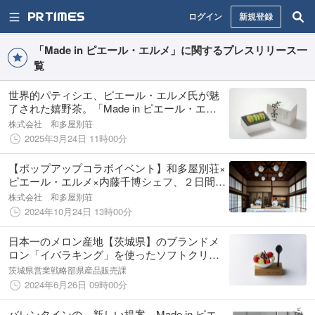
ログイン
新規登録
「Made in ピエール・エルメ」に関するプレスリリース一
覧
世界的パティシエ、ピエール・エルメ氏が魅
了された嬉野茶。「Made in ピエール・エル
メ 和多屋別荘」から、無農薬・有機栽培の嬉
株式会社 和多屋別荘
野茶マカロン3種を詰め合せたオリジナルボッ
2025年3月24日 11時00分
クスが新発売。
【ポップアップコラボイベント】和多屋別荘×
ピエール・エルメ×内藤千博シェフ、２日間限
りのスペシャルアフタヌーンティー！東京・
株式会社 和多屋別荘
青山「SALON DE THÉ HEAVEN」にて、11
2024年10月24日 13時00分
月9日と10日に開催
日本一のメロン産地【茨城県】のブランドメ
ロン「イバラキング」を使ったソフトクリー
ムが「Made in ピエール・エルメ 丸の内」に
茨城県営業戦略部県産品販売課
初登場！
2024年6月26日 09時00分
バレンタインの、新しい提案。Made in ピエ