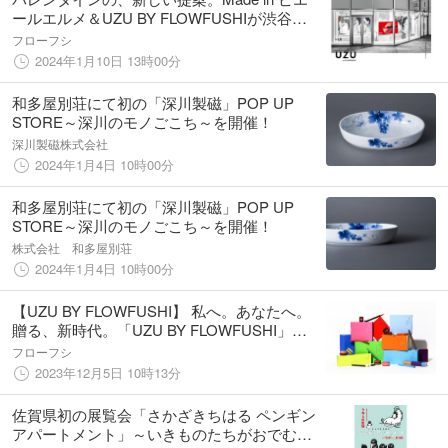
ールエルメ＆UZU BY FLOWFUSHIが渋谷
PARCOにて2024年1月15日〜21日の期間限定
フローフシ
バレンタインショップをオープン。
2024年1月10日 13時00分
和多屋別荘にて初の「深川製磁」POP UP
STORE～深川のモノごこち～を開催！
深川製磁株式会社
2024年1月4日 10時00分
和多屋別荘にて初の「深川製磁」POP UP
STORE～深川のモノごこち～を開催！
株式会社 和多屋別荘
2024年1月4日 10時00分
【UZU BY FLOWFUSHI】 私へ。あなたへ。
贈る、新時代。「UZU BY FLOWFUSHI」が
『Made in ピエール・エルメ』と彩るプレイ
フローフシ
フルなバレンタインを。
2023年12月5日 10時13分
佐賀県初の展覧会「さかざきちはる ペンギン
アパートメント」～いきものたちがおでむか