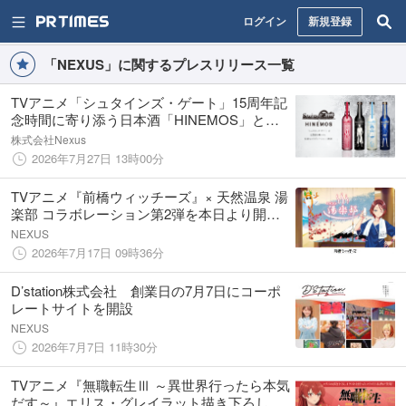
ログイン
新規登録
「NEXUS」に関するプレスリリース一覧
TVアニメ「シュタインズ・ゲート」15周年記
念時間に寄り添う日本酒「HINEMOS」との
コラボレーション日本酒
株式会社Nexus
2026年7月27日 13時00分
TVアニメ『前橋ウィッチーズ』× 天然温泉 湯
楽部 コラボレーション第2弾を本日より開
催！
NEXUS
2026年7月17日 09時36分
D’station株式会社 創業日の7月7日にコーポ
レートサイトを開設
NEXUS
2026年7月7日 11時30分
TVアニメ『無職転生Ⅲ ～異世界行ったら本気
だす～』エリス・グレイラット描き下ろしラ