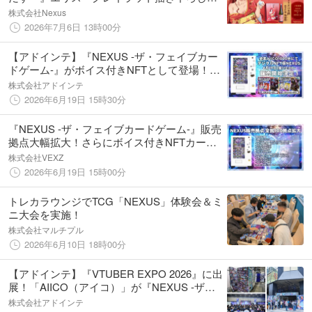
ベルのコラボ日本酒「純米吟醸 焔麗酔（えり
株式会社Nexus
す）」、予約受付開始！
2026年7月6日 13時00分
【アドインテ】『NEXUS -ザ・フェイブカー
ドゲーム-』がボイス付きNFTとして登場！全
国のAIICO自販機1000台にて6月19日（金）よ
株式会社アドインテ
り販売開始、さらに現物販売拠点も全国拡大
2026年6月19日 15時30分
決定！
『NEXUS -ザ・フェイブカードゲーム-』販売
拠点大幅拡大！さらにボイス付きNFTカード
が全国のAIICO自販機1000台にて販売開始！
株式会社VEXZ
さらにBOOTHにて「スターターデッキ」の通
2026年6月19日 15時00分
販開始！
トレカラウンジでTCG「NEXUS」体験会＆ミ
ニ大会を実施！
株式会社マルチプル
2026年6月10日 18時00分
【アドインテ】『VTUBER EXPO 2026』に出
展！「AIICO（アイコ）」が『NEXUS -ザ・
フェイブカードゲーム-』によるVTuberの新た
株式会社アドインテ