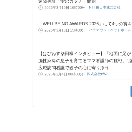
遠隔実証「愛のカタチ」開始
NTT東日本株式会社
2026年3月19日 16時00分
「WELLBEING AWARDS 2026」にて4つの賞
パラマウントベッドホー
2026年3月18日 15時30分
【はぴねす柴田様インタビュー】「地面に足が
脳性麻痺の息子を育てるママ看護師の挑戦。”遠く
広域訪問看護で親子の心に寄り添う
株式会社eWeLL
2026年2月4日 08時00分