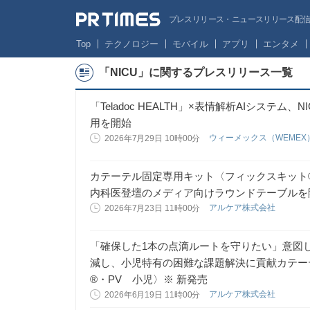
プレスリリース・ニュースリリース配信サー
Top
テクノロジー
モバイル
アプリ
エンタメ
「NICU」に関するプレスリリース一覧
「Teladoc HEALTH」×表情解析AIシステ
用を開始
ウィーメックス（WEMEX
2026年7月29日 10時00分
カテーテル固定専用キット〈フィックスキット®
内科医登壇のメディア向けラウンドテーブルを
アルケア株式会社
2026年7月23日 11時00分
「確保した1本の点滴ルートを守りたい」意図
減し、小児特有の困難な課題解決に貢献カテー
®・PV 小児〉※ 新発売
アルケア株式会社
2026年6月19日 11時00分