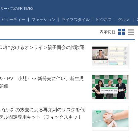
ビスのPR TIMES
ビューティー
ファッション
ライフスタイル
ビジネス
グルメ
表示切替
ム、NICUにおけるオンライン親子面会の試験運
）
・PV 小児〉※ 新発売に伴い、新生児
開催
しない針の抜去による再穿刺のリスクを低
テル固定専用キット〈フィックスキット