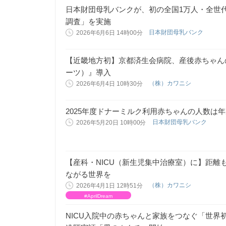
日本財団母乳バンクが、初の全国1万人・全世
調査」を実施
日本財団母乳バンク
2026年6月6日 14時00分
【近畿地方初】京都済生会病院、産後赤ちゃんのラ
ーツ）』導入
（株）カワニシ
2026年6月4日 10時30分
2025年度ドナーミルク利用赤ちゃんの人数は年間
日本財団母乳バンク
2026年5月20日 10時00分
【産科・NICU（新生児集中治療室）に】距離も
ながる世界を
（株）カワニシ
2026年4月1日 12時51分
#AprilDream
NICU入院中の赤ちゃんと家族をつなぐ「世界