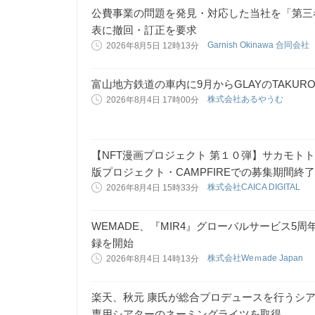
公費事業の問題を発見・対応した当社を「第三
表に撤回・訂正を要求
Garnish Okinawa 合同会社
2026年8月5日 12時13分
富山地方鉄道の車内に9月からGLAYのTAKUR
株式会社あるやうむ
2026年8月4日 17時00分
【NFT漫画プロジェクト 第１０弾】サカモト
版プロジェクト・CAMPFIREでの募集期間終
株式会社CAICA DIGITAL
2026年8月4日 15時33分
WEMADE、『MIR4』グローバルサービス5
録を開始
株式会社Weｍade Japan
2026年8月4日 14時13分
楽天、秋元 康氏が総合プロデュースを行うシアター
専用シアターのネーミングライツを取得