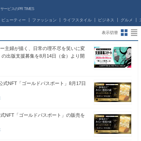
ビスのPR TIMES
ビューティー
ファッション
ライフスタイル
ビジネス
グルメ
表示切替
ャー主婦が描く、日常の理不尽を笑いに変
の出版支援募集を8月14日（金）より開
公式NFT「ゴールドパスポート」8月17日
社
公式NFT「ゴールドパスポート」の販売を
社