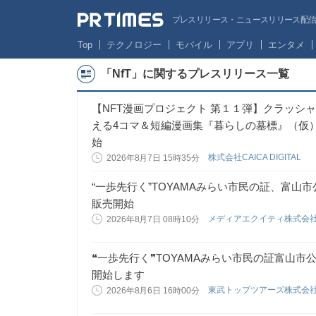
プレスリリース・ニュースリリース配信サー
Top
テクノロジー
モバイル
アプリ
エンタメ
「NfT」に関するプレスリリース一覧
【NFT漫画プロジェクト 第１１弾】クラッシ
える4コマ＆短編漫画集『暮らしの墓標』（仮）
始
株式会社CAICA DIGITAL
2026年8月7日 15時35分
“一歩先行く”TOYAMAみらい市民の証、富山市
販売開始
メディアエクイティ株式会
2026年8月7日 08時10分
❝一歩先行く❞TOYAMAみらい市民の証富山市
開始します
東武トップツアーズ株式会
2026年8月6日 16時00分