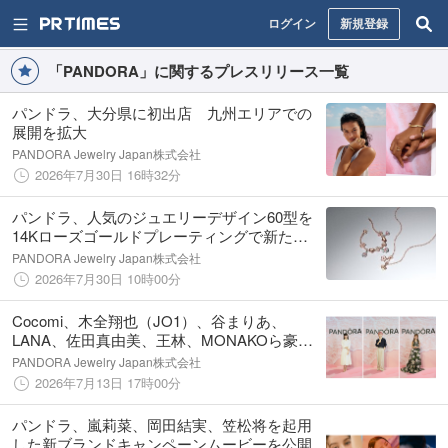
ログイン
新規登録
「PANDORA」に関するプレスリリース一覧
パンドラ、大分県に初出店 九州エリアでの
展開を拡大
PANDORA Jewelry Japan株式会社
2026年7月30日 16時32分
パンドラ、人気のジュエリーデザイン60型を
14Kローズゴールドプレーティングで新たに
展開
PANDORA Jewelry Japan株式会社
2026年7月30日 10時00分
Cocomi、木全翔也（JO1）、谷まりあ、
LANA、佐田真由美、王林、MONAKOら豪華
ゲストが『Summer Stories by PANDORA』
PANDORA Jewelry Japan株式会社
に来場
2026年7月13日 17時00分
パンドラ、嵐莉菜、岡田結実、笠松将を起用
した新ブランドキャンペーンムービーを公開