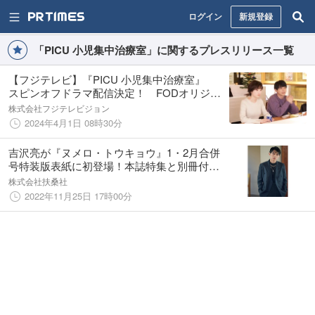
ログイン
新規登録
「PICU 小児集中治療室」に関するプレスリリース一覧
【フジテレビ】『PICU 小児集中治療室』
スピンオフドラマ配信決定！ FODオリジナ
ルスピンオフドラマ『PICU〜小児集中治療
株式会社フジテレビジョン
室〜スピンオフ』４月１日（月）20時 配信
2024年4月1日 08時30分
スタート！
吉沢亮が『ヌメロ・トウキョウ』1・2月合併
号特装版表紙に初登場！本誌特集と別冊付録
の全22ページで大特集
株式会社扶桑社
2022年11月25日 17時00分