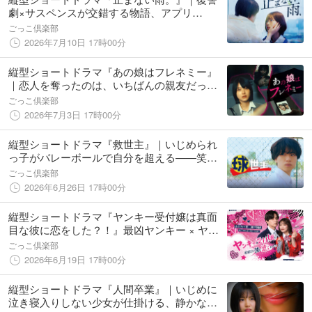
劇×サスペンスが交錯する物語、アプリ
「POPCORN」で配信開始
ごっこ倶楽部
2026年7月10日 17時00分
縦型ショートドラマ『あの娘はフレネミー』
｜恋人を奪ったのは、いちばんの親友だった
——6年分の愛が裏切りに変わる衝撃のインモ
ごっこ倶楽部
ラルドラマ、アプリ「POPCORN」で配信開
2026年7月3日 17時00分
始
縦型ショートドラマ『救世主』｜いじめられ
っ子がバレーボールで自分を超える——笑わ
れ続けた少年の青春逆転劇、アプリ
ごっこ倶楽部
「POPCORN」で配信開始
2026年6月26日 17時00分
縦型ショートドラマ『ヤンキー受付嬢は真面
目な彼に恋をした？！』最凶ヤンキー × ヤン
キー嫌いエリート特攻服を脱いだ恋の大暴
ごっこ倶楽部
走、アプリ「POPCORN」で配信開始
2026年6月19日 17時00分
縦型ショートドラマ『人間卒業』｜いじめに
泣き寝入りしない少女が仕掛ける、静かな逆