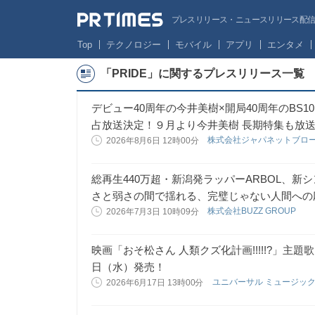
プレスリリース・ニュースリリース配信サー
Top
テクノロジー
モバイル
アプリ
エンタメ
「PRIDE」に関するプレスリリース一覧
デビュー40周年の今井美樹×開局40周年のBS
占放送決定！９月より今井美樹 長期特集も放
株式会社ジャパネットブロ
2026年8月6日 12時00分
総再生440万超・新潟発ラッパーARBOL、新シ
さと弱さの間で揺れる、完璧じゃない人間への
株式会社BUZZ GROUP
2026年7月3日 10時09分
映画「おそ松さん 人類クズ化計画!!!!!?」主題歌
日（水）発売！
ユニバーサル ミュージッ
2026年6月17日 13時00分