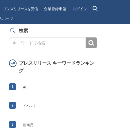
プレスリリースを受信
企業登録申請
ログイン
スポーツ
検索
検索
プレスリリース キーワードランキン
グ
1
AI
2
イベント
3
新商品