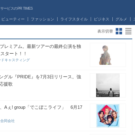
ビスのPR TIMES
ビューティー
ファッション
ライフスタイル
ビジネス
グルメ
表示切替
10プレミアム。最新ツアーの最終公演を独
送スタート！！
ードキャスティング
ングル『PRIDE』を7月3日リリース。強
応援歌
、Aぇ! group「でこぼこライフ」 6月17
ク合同会社