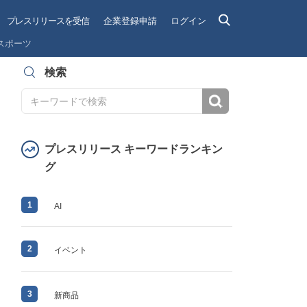
プレスリリースを受信
企業登録申請
ログイン
スポーツ
検索
検索
プレスリリース キーワードランキン
グ
1
AI
2
イベント
3
新商品