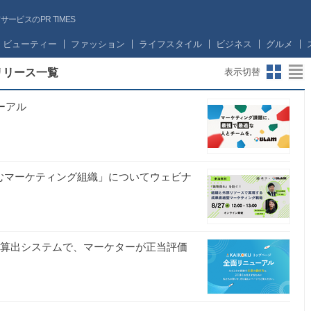
ビスのPR TIMES
ビューティー
ファッション
ライフスタイル
ビジネス
グルメ
リリース一覧
表示切替
ーアル
を生むマーケティング組織」についてウェビナ
報酬算出システムで、マーケターが正当評価