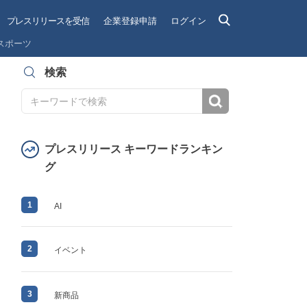
プレスリリースを受信
企業登録申請
ログイン
スポーツ
検索
検索
プレスリリース キーワードランキン
グ
1
AI
2
イベント
3
新商品