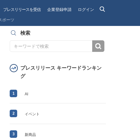
プレスリリースを受信
企業登録申請
ログイン
スポーツ
検索
検索
プレスリリース キーワードランキン
グ
1
AI
2
イベント
3
新商品