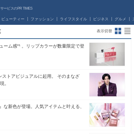
ビスのPR TIMES
ビューティー
ファッション
ライフスタイル
ビジネス
グルメ
覧
表示切替
ーム感*¹ 。リップカラーが数量限定で登
インストアビジュアルに起用。 そのまなざ
体現。
』な新色が登場。人気アイテムと叶える、