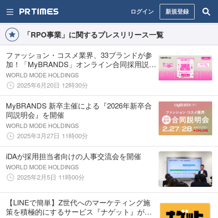
ログイン
新規登録
「RPO事業」に関するプレスリリース一覧
ファッション・コスメ業界、33ブランドが参
加！「MyBRANDS」オンライン合同採用説明
会を6月24日・30日に開催
WORLD MODE HOLDINGS
2025年6月20日 12時30分
MyBRANDS 新卒主催による『2026年新卒合
同説明会』を開催​
WORLD MODE HOLDINGS
2025年3月27日 11時00分
iDAが採用担当者向けの人事交流会を開催
WORLD MODE HOLDINGS
2025年2月5日 11時00分
【LINEで簡単】Z世代へのマーケティング施
策を積極的にするサービス『ナゲット』がロ