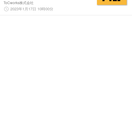
ーンチ！
ToCworks株式会社
2023年1月17日 10時00分