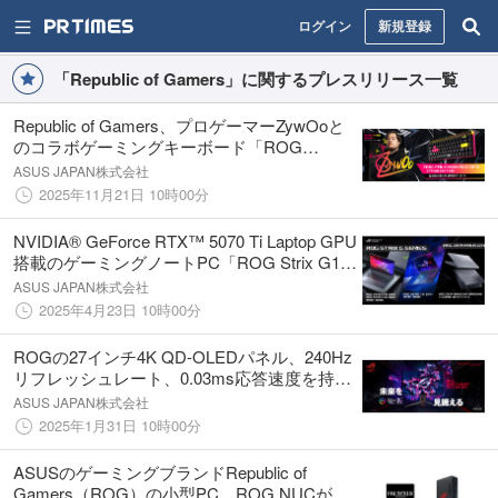
ログイン
新規登録
「Republic of Gamers」に関するプレスリリース一覧
Republic of Gamers、プロゲーマーZywOoと
のコラボゲーミングキーボード「ROG
Falchion Ace HFX ZywOo Edition Gaming
ASUS JAPAN株式会社
Keyboard」を発表
2025年11月21日 10時00分
NVIDIA® GeForce RTX™ 5070 Ti Laptop GPU
搭載のゲーミングノートPC「ROG Strix G18
/ G16」「ROG Zephyrus G14」4製品6モデル
ASUS JAPAN株式会社
発表
2025年4月23日 10時00分
ROGの27インチ4K QD-OLEDパネル、240Hz
リフレッシュレート、0.03ms応答速度を持つ
有機ELゲーミングモニター「ROG Swift
ASUS JAPAN株式会社
OLED PG27UCDM」を発表
2025年1月31日 10時00分
ASUSのゲーミングブランドRepublic of
Gamers（ROG）の小型PC、ROG NUCが