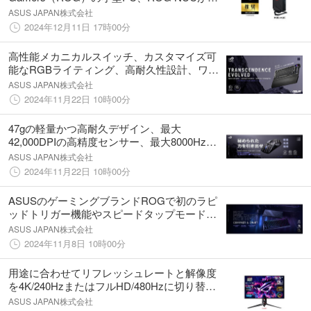
「ファイナルファンタジーXIV: 黄金のレガシ
ASUS JAPAN株式会社
ー」推奨モデルに認定
2024年12月11日 17時00分
高性能メカニカルスイッチ、カスタマイズ可
能なRGBライティング、高耐久性設計、ワイ
ヤレス・有線接続を備えたゲーミングキーボ
ASUS JAPAN株式会社
ード「ROG Azoth Extreme」を発表
2024年11月22日 10時00分
47gの軽量かつ高耐久デザイン、最大
42,000DPIの高精度センサー、最大8000Hzの
ポーリングレートで低遅延ワイヤレス接続の
ASUS JAPAN株式会社
ゲーミングマウス「ROG Harpe Ace
2024年11月22日 10時00分
Extreme」を発表
ASUSのゲーミングブランドROGで初のラピ
ッドトリガー機能やスピードタップモードを
搭載したコンパクトな65%レイアウトのゲー
ASUS JAPAN株式会社
ミングキーボード「ROG Falchion Ace HFX」
2024年11月8日 10時00分
を発表
用途に合わせてリフレッシュレートと解像度
を4K/240HzまたはフルHD/480Hzに切り替え
られる32インチ有機ELゲーミングモニター
ASUS JAPAN株式会社