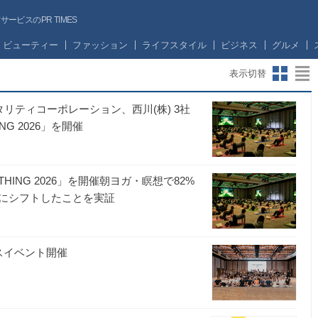
ビスのPR TIMES
ビューティー
ファッション
ライフスタイル
ビジネス
グルメ
表示切替
タリティコーポレーション、西川(株) 3社
G 2026」を開催
HING 2026」を開催朝ヨガ・瞑想で82%
にシフトしたことを実証
スイベント開催