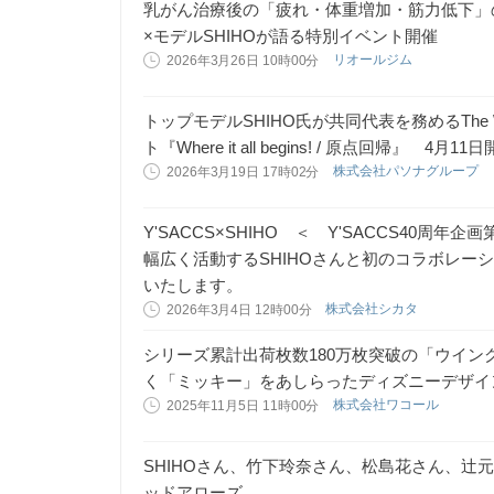
乳がん治療後の「疲れ・体重増加・筋力低下」
×モデルSHIHOが語る特別イベント開催
リオールジム
2026年3月26日 10時00分
トップモデルSHIHO氏が共同代表を務めるThe We
ト『Where it all begins! / 原点回帰』 4月11
株式会社パソナグループ
2026年3月19日 17時02分
Y'SACCS×SHIHO ＜ Y'SACCS40周
幅広く活動するSHIHOさんと初のコラボレーショ
いたします。
株式会社シカタ
2026年3月4日 12時00分
シリーズ累計出荷枚数180万枚突破の「ウイ
く「ミッキー」をあしらったディズニーデザイ
株式会社ワコール
2025年11月5日 11時00分
SHIHOさん、竹下玲奈さん、松島花さん、辻
ッドアローズ。