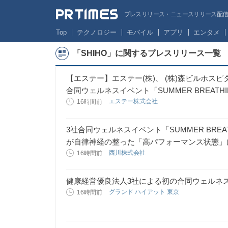
プレスリリース・ニュースリリース配信サー
Top
テクノロジー
モバイル
アプリ
エンタメ
「SHIHO」に関するプレスリリース一覧
【エステー】エステー(株)、 (株)森ビルホスピ
合同ウェルネスイベント「SUMMER BREATHIN
エステー株式会社
16時間前
3社合同ウェルネスイベント「SUMMER BREAT
が自律神経の整った「高パフォーマンス状態」
西川株式会社
16時間前
健康経営優良法人3社による初の合同ウェルネ
グランド ハイアット 東京
16時間前