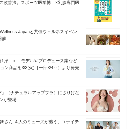
の改善法。スポーツ医学博士×乳腺専門医
llness Japanと共催ウェルネスイベン
日開催
年企画第1弾 ＞ モデルやプロデュース業など
ン商品を3/3(火)［一部3/4～］より発売
ング」［ナチュラルアップブラ］にさりげな
ンが登場
元舞さん ４人のミューズが纏う、ユナイテ