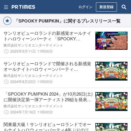
ログイン
新規登録
「SPOOKY PUMPKIN」に関するプレスリリース一覧
サンリオピューロランドの新感覚オールナイ
トハロウィーンパーティ 「SPOOKY
PUMPKIN 2025」全65組アーティスト確定！
株式会社サンリオエンターテイメント
7ORDER、MA55IVE THE RAMPAGEら28組
2025年9月11日 11時00分
追加
サンリオピューロランドで開催される新感覚
オールナイトハロウィーンパーティ
「SPOOKY PUMPKIN 2024」出演者アーティ
株式会社サンリオエンターテイメント
スト全発表！総勢60組の豪華出演者が決定
2024年8月23日 11時00分
「SPOOKY PUMPKIN 2024」が10月26日(土)
に開催決定第一弾アーティスト29組を発表！7
月19日(金)より先行抽選発売スタート
株式会社サンリオエンターテイメント
2024年7月19日 11時00分
関東最大級！サンリオピューロランドでオー
ルナイトハロウィーンパーティ4年ぶりのリア