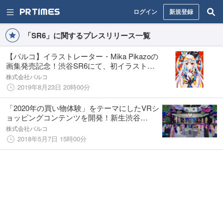
ログイン
新規登録
「SR6」に関するプレスリリース一覧
【パルコ】イラストレーター・Mika Pikazoの
画集発売記念！渋谷SR6にて、初イラスト展
示会『Mika Pikazo展』の開催決定！＜画集の
株式会社パルコ
先行限定販売とサイン会も実施＞
2019年8月23日 20時00分
「2020年の買い物体験」をテーマにしたVRシ
ョッピングコンテンツを開発！新生渋谷
PARCOでの新たなショッピング体験創出を目
株式会社パルコ
指し5/10(木)より渋谷にてデモを実施
2018年5月7日 15時00分