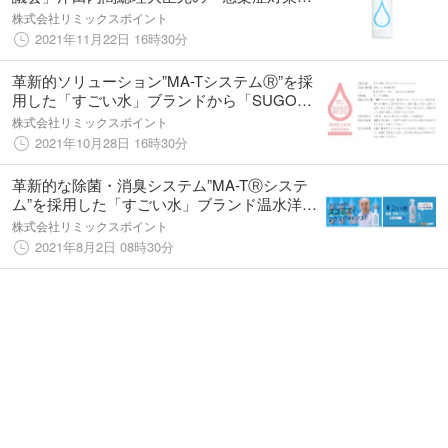
資する新生活習慣の普及促進に向けた緊急提
株式会社リミックスポイント
言書」を村井英樹内閣総理大臣補佐官へ手交
2021年11月22日 16時30分
革新的ソリューション”MA-TシステムⓇ”を採
用した「すごい水」ブランドから「SUGO
MIZU ボディケア・ソリューション」発売開
株式会社リミックスポイント
始
2021年10月28日 16時30分
革新的な除菌・消臭システム”MA-TⓇシステ
ム”を採用した「すごい水」ブランド温水洋一
さんが出演する新動画広告を配信開始！
株式会社リミックスポイント
2021年8月2日 08時30分