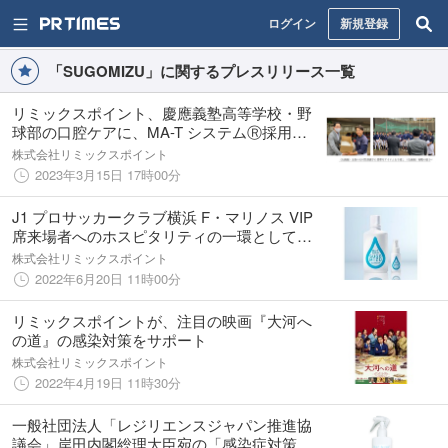
ログイン
新規登録
「SUGOMIZU」に関するプレスリリース一覧
リミックスポイント、慶應義塾高等学校・野
球部の口腔ケアに、MA-T システムⓇ採用の
洗口液 SUGO MIZU マウスウォッシュを寄贈
株式会社リミックスポイント
2023年3月15日 17時00分
J1 プロサッカークラブ横浜 F・マリノス VIP
席来場者へのホスピタリティの一環としてス
タジアムにてSUGO MIZU マウスウォッシュ
株式会社リミックスポイント
を提供
2022年6月20日 11時00分
リミックスポイントが、注目の映画『大河へ
の道』の感染対策をサポート
株式会社リミックスポイント
2022年4月19日 11時30分
一般社団法人「レジリエンスジャパン推進協
議会」岸田内閣総理大臣宛の「感染症対策に