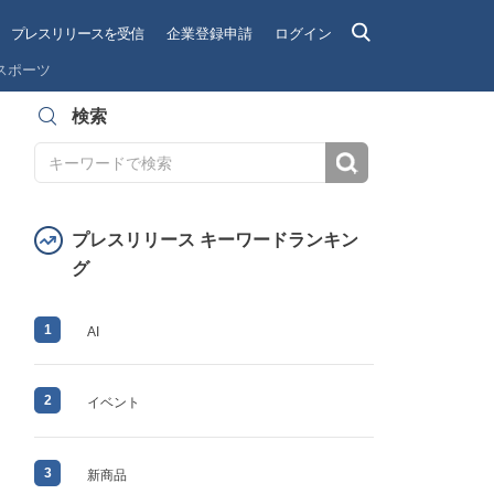
プレスリリースを受信
企業登録申請
ログイン
スポーツ
検索
検索
プレスリリース キーワードランキン
グ
1
AI
2
イベント
3
新商品