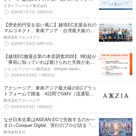
トエンジンとの在庫自動連携に対応
スターフィールド株式会社
2026年7月7日 10時00分
【歴史的円安を追い風に】越境EC支援会社の
マルコネクト、東南アジア・台湾最大級のEC
モール「Shopee」出店代行パートナーに認定
株式会社マルコネクト
2026年7月6日 09時10分
【越境EC撤退企業の本音調査2026】 9割超が
「事前に知っていれば避けられた失敗があっ
た」と回顧 今後再チャレンジする際に重視し
ショッピージャパン株式会社（Shopee Japan）
たいこと「信頼できる現地パートナーの確
2026年6月29日 11時00分
保」がトップに
アクシージア、東南アジア最大級のECプラッ
トフォームで躍進 4日間でGMV（流通取引
総額）が1億円を突破
株式会社アクシージア
2026年6月4日 14時00分
なぜ日本企業はASEAN ECで失敗するのか―
オロ×Conquer Digital、実行のプロが語る『ハ
イブリッド戦略』6/16無料公開
株式会社オロ