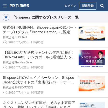
ログイン
新規登録
「Shopee」に関するプレスリリース一覧
株式会社RUSHAH、Shopee Japan公式パート
ナープログラム「Bronze Partner」に認定
株式会社RUSHAH
2026年7月30日 11時00分
【越境ECの“配送後キャンセル問題”に挑む】
TheNewGate、シンガポールに現地法人 を設
立・現地倉庫を開設
株式会社TheNewGate
2026年7月22日 16時00分
Shopee代行のジェイノベーション、Shopee
Japan公式サイトの「出店代行パートナー」
ページへ掲載されました
株式会社JINNOVATION
2026年7月14日 10時27分
ネクストエンジンの在庫が、そのまま東南ア
ジアへ。越境ECシステム「Bynd」がネクス