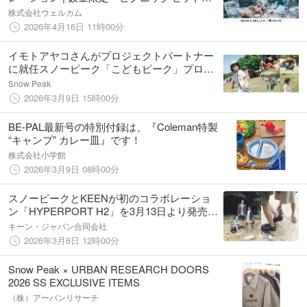
を4月22日（水）より発売
株式会社ウェルカム
2026年4月16日 11時00分
イモトアヤコさんがプロジェクトパートナー
に就任スノーピーク「こどもピーク」プロジ
ェクト3月9日より始動
Snow Peak
2026年3月9日 15時00分
BE-PAL最新号の特別付録は、『Coleman特製
“キャンプ” カレー皿』です！
株式会社小学館
2026年3月9日 08時00分
スノーピークとKEENが初のコラボレーショ
ン「HYPERPORT H2」を3月13日より発売
～実用性とミニマルなデザインを融合した多
キーン・ジャパン合同会社
用途サンダル～
2026年3月6日 12時00分
Snow Peak × URBAN RESEARCH DOORS
2026 SS EXCLUSIVE ITEMS
（株）アーバンリサーチ