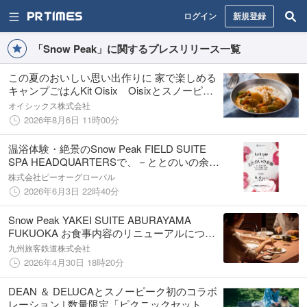
ログイン
新規登録
「Snow Peak」に関するプレスリリース一覧
この夏のおいしい思い出作りに 家で楽しめる
キャンプごはんKit Oisix Oisixとスノーピー
クのコラボミールキット 2メニューが新登場
オイシックス株式会社
（8/13〜）
2026年8月6日 11時00分
温浴体験・絶景のSnow Peak FIELD SUITE
SPA HEADQUARTERSで、－ととのいの余韻
－ Supported by Jurlique第2弾がスタート
株式会社ピーオーグローバル
2026年6月3日 22時40分
Snow Peak YAKEI SUITE ABURAYAMA
FUKUOKA お食事内容のリニューアルについ
て【JR九州リージョナルデザイン】
九州旅客鉄道株式会社
2026年4月30日 18時20分
DEAN ＆ DELUCAとスノーピーク初のコラボ
レーション | 数量限定「ピクニックセット」