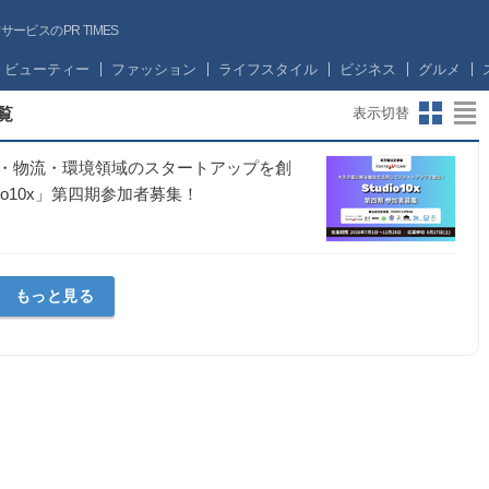
ビスのPR TIMES
ビューティー
ファッション
ライフスタイル
ビジネス
グルメ
覧
表示切替
・物流・環境領域のスタートアップを創
o10x」第四期参加者募集！
もっと見る