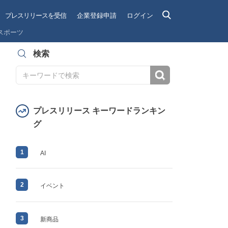
プレスリリースを受信
企業登録申請
ログイン
スポーツ
検索
検索
プレスリリース キーワードランキン
グ
1
AI
2
イベント
3
新商品