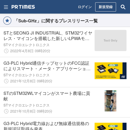
ログイン
新規登録
「Sub-GHz」に関するプレスリリース一覧
STとSEONG JI INDUSTRIAL、STM32ワイヤ
レス・マイコンを搭載した新しいLPWAモジ
ュールを発表
STマイクロエレクトロニクス
2022年4月8日 09時20分
G3-PLC Hybrid通信チップセットのFCC認証
によりスマート・メータ・アプリケーション
の接続を拡張
STマイクロエレクトロニクス
2021年12月8日 09時20分
STのSTM32WLマイコンがスマート農場に貢
献
STマイクロエレクトロニクス
2021年10月8日 09時20分
G3-PLC Hybrid電力線および無線通信規格の
新規認証取得を発表