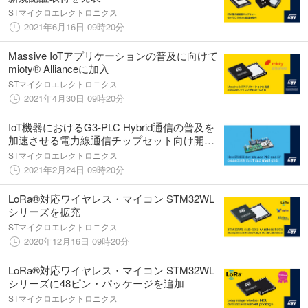
STマイクロエレクトロニクス
2021年6月16日 09時20分
Massive IoTアプリケーションの普及に向けて
mioty® Allianceに加入
STマイクロエレクトロニクス
2021年4月30日 09時20分
IoT機器におけるG3-PLC Hybrid通信の普及を
加速させる電力線通信チップセット向け開発
キットを発表
STマイクロエレクトロニクス
2021年2月24日 09時20分
LoRa®対応ワイヤレス・マイコン STM32WL
シリーズを拡充
STマイクロエレクトロニクス
2020年12月16日 09時20分
LoRa®対応ワイヤレス・マイコン STM32WL
シリーズに48ピン・パッケージを追加
STマイクロエレクトロニクス