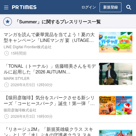
ログイン
新規登録
「Summer」に関するプレスリリース一覧
マンガを読んで豪華賞品を当てよう！夏の大
型キャンペーン「LINEマンガ 宴（UTAGE）
2026 SUMMER」開催
LINE Digital Frontier株式会社
15時間前
「TONAL（トーナル）」佐藤晴美さんをモデ
ルに起用した「2026 AUTUMN
COLLECTION」 “Soft Authority”を体現する
MARK STYLER
秋の新作を公開。
2026年8月5日 12時00分
【猿田彦珈琲】気分をスパークさせる新シリ
ーズ「コーヒースパーク」誕生！第一弾「コ
ーヒースパーク コーラ」と「夏のスイカジェ
猿田彦珈琲株式会社
ラッテ（Jellatte）」を8月4日（火）より発売
2026年8月3日 16時00分
『リネージュ2M』「新規英雄級クラス スキ
ン」として「水しぶきの守護者クラス スキ