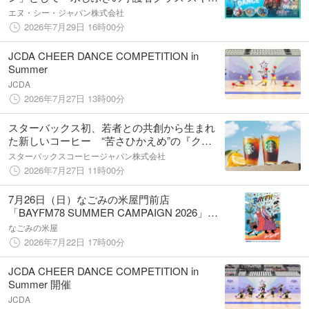
ン」2種類が追加！「リネージュ2M」の夏！
エヌ・シー・ジャパン株式会社
イベント「SUMMER DANCEシーズン ウィー
2026年7月29日 16時00分
ク」を開催！
JCDA CHEER DANCE COMPETITION in
Summer
JCDA
2026年7月27日 13時00分
スターバックス初、若者との共創から生まれ
た新しいコーヒー “苦さひかえめ”の『クリ
ア コーヒー』、『シトラス クリア コーヒ
スターバックスコーヒージャパン株式会社
ー』が7月31日（金）より発売
2026年7月27日 11時00分
7月26日（日）なごみの米屋門前店
「BAYFM78 SUMMER CAMPAIGN 2026」グ
ッズ配布＆抽選会のお知らせ
なごみの米屋
2026年7月22日 17時00分
JCDA CHEER DANCE COMPETITION in
Summer 開催
JCDA