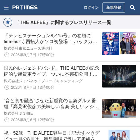
ログイン
新規登録
「THE ALFEE」に関するプレスリリース一覧
「テレビステーション8／15号」の巻頭に
timelesz寺西拓人がソロ初登場！ バックカバ
ー＆巻末グラビアは約1年ぶりのTHE ALFEE
株式会社東京ニュース通信社
2026年8月7日 17時00分
国民的レジェンドバンド、THE ALFEEの記念
碑的な超貴重ライブ、ついに本邦初公開！「5
ヵ月連続 THE ALFEEスペシャル」
株式会社ジャパネットブロードキャスティング
2026年8月7日 12時00分
“音と食を融合”させた新感覚の音楽グルメ番
組『高見沢俊彦の美味しい音楽 美しいメシ』
８月は新浜レオン・モナキら注目のゲストが
株式会社ＢＳ朝日
続々！！ 船橋市非公認ご当地キャラ・ふなっ
2026年8月6日 12時00分
しーからはコメントも！
祝・52歳 THE ALFEE誕生日！記念すべきデ
ビュー月の8月は、衛星劇場で激レア番組を