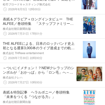
CS初放送！「＜14ヶ月連続＞THE ALFEE ラ
松竹ブロードキャスティング株式会社
イブ・セレクション」
2026年8月5日 12時00分
表紙＆グラビア＋ロングインタビュー THE
ALFEE／巻頭特集 「ステップファミリー」
で生きる／Mrs. GREEN APPLEライブレポ
株式会社朝日新聞出版
2026年7月31日 17時01分
THE ALFEEによる、日本のロックバンド史上
初となる通算3,000本のライブ達成までの軌跡
を辿った感動のドキュメンタリー「劇場版
株式会社 THReee entertainment
THE ALFEE 3000PREMIUM」9/4(金)公開決
2026年7月30日 22時00分
定！
～ついにイメチェン！？NEWクレラップのシ
ンボルが「おかっぱ」から「ロン毛」へ～
NEWクレラップCMが22年ぶりの大幅刷新
株式会社クレハ
で、THE ALFEEがキッチンに降臨！新
2026年7月27日 10時00分
TVCM7月27日（月）より放映開始
表紙＆特別記事 ヘラルボニー／巻頭特集
「未来をつくる『つながる力』」
株式会社朝日新聞出版