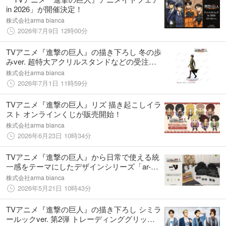
in 2026」が開催決定！
株式会社arma bianca
2026年7月9日 12時00分
TVアニメ『進撃の巨人』の描き下ろし 冬の歩
みver. 超特大アクリルスタンドなどの受注を
開始！！アニメ・漫画のオリジナルグッズを
株式会社arma bianca
販売する「AMNIBUS」にて
2026年7月1日 11時59分
TVアニメ『進撃の巨人』リズ 描き起こしイラ
スト オンラインくじが販売開始！
株式会社arma bianca
2026年6月23日 10時34分
TVアニメ『進撃の巨人』から日常で使える統
一感をテーマにしたデザインシリーズ「ar-
Unity」のアイテムの受注を開始！！アニメ・
株式会社arma bianca
漫画のオリジナルグッズを販売する
2026年5月21日 10時43分
「AMNIBUS」にて
TVアニメ『進撃の巨人』の描き下ろし シミラ
ールックver. 第2弾 トレーディンググリッタ