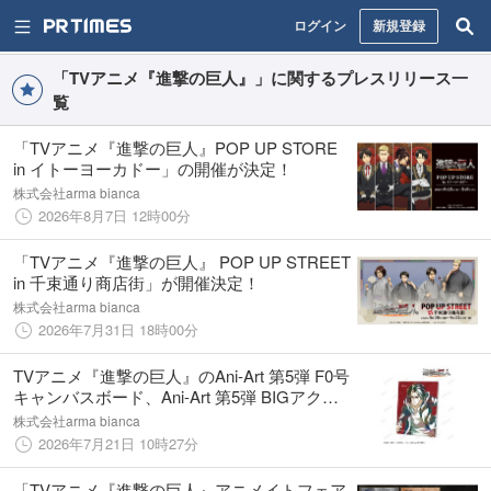
ログイン
新規登録
「TVアニメ『進撃の巨人』」に関するプレスリリース一
覧
「TVアニメ『進撃の巨人』POP UP STORE
in イトーヨーカドー」の開催が決定！
株式会社arma bianca
2026年8月7日 12時00分
「TVアニメ『進撃の巨人』 POP UP STREET
in 千束通り商店街」が開催決定！
株式会社arma bianca
2026年7月31日 18時00分
TVアニメ『進撃の巨人』のAni-Art 第5弾 F0号
キャンバスボード、Ani-Art 第5弾 BIGアクリ
ルスタンドの受注を開始！！アニメ・漫画の
株式会社arma bianca
オリジナルグッズを販売する「AMNIBUS」に
2026年7月21日 10時27分
て
「TVアニメ『進撃の巨人』アニメイトフェア