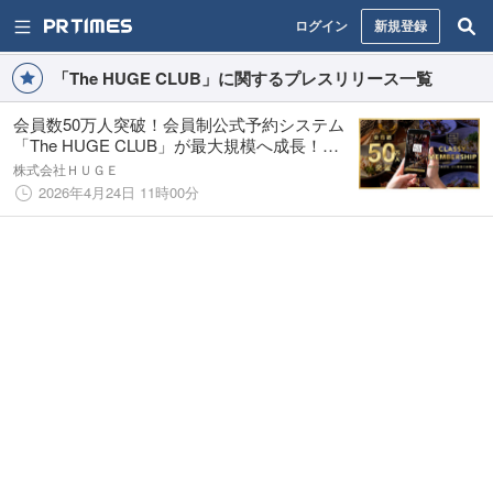
ログイン
新規登録
「The HUGE CLUB」に関するプレスリリース一覧
会員数50万人突破！会員制公式予約システム
「The HUGE CLUB」が最大規模へ成長！本
日よりサービス開始する新ランクシステ
株式会社ＨＵＧＥ
ム“CLASSY MEMBERSHIP”でレストラン体験
2026年4月24日 11時00分
をさらに進化！