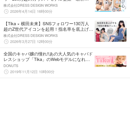
萌々・かとみかが魅せる「遊び心×色気」コレ
株式会社DRESS DESIGN WORKS
クション
2026年4月14日 16時00分
【Tika × 横田未来】SNSフォロワー130万人
超のZ世代アイコンを起用！指名率を底上げす
る「令和の勝負ドレス」最新ビジュアルを解
株式会社DRESS DESIGN WORKS
禁
2026年3月27日 12時00分
全国のキャバ嬢の憧れ!!あの大人気のキャバド
レスショップ「Tika」のWebモデルになれる
チャンスをかけたコンテストを開催!?
DONUTS
2019年11月12日 10時00分