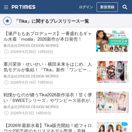
ログイン
新規登録
「Tika」に関するプレスリリース一覧
【瀬戸ももあプロデュース】一番盛れるギャ
ル水着「moala」2026新作が本日発売！
株式会社DRESS DESIGN WORKS
2026年6月29日 12時02分
重川茉弥・せいせい・横田未来をはじめ、人
気モデルが集結！『Tika』新作「ワンピース
浴衣」が発売開始
株式会社DRESS DESIGN WORKS
2026年6月19日 13時00分
戦慄かなのが纏うTika2026新作浴衣！甘く儚
い「SWEETシリーズ」やワンピース浴衣が登
場
株式会社DRESS DESIGN WORKS
2026年6月3日 14時00分
【2026年最新水着】Tika販売開始！総フォロ
ワー230万超のカリスマモデル聖菜・若林