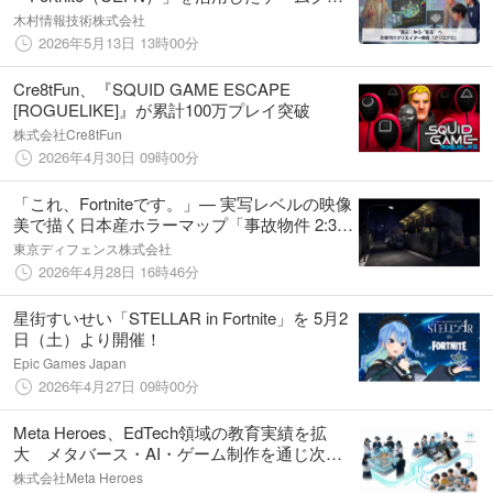
エイター教育授業を実施
木村情報技術株式会社
2026年5月13日 13時00分
Cre8tFun、『SQUID GAME ESCAPE
[ROGUELIKE]』が累計100万プレイ突破
株式会社Cre8tFun
2026年4月30日 09時00分
「これ、Fortniteです。」— 実写レベルの映像
美で描く日本産ホラーマップ「事故物件 2:33
AM」Fortnite Creativeにて好評公開中
東京ディフェンス株式会社
2026年4月28日 16時46分
星街すいせい「STELLAR in Fortnite」を 5月2
日（土）より開催！
Epic Games Japan
2026年4月27日 09時00分
Meta Heroes、EdTech領域の教育実績を拡
大 メタバース・AI・ゲーム制作を通じ次世
代デジタル人材育成を推進
株式会社Meta Heroes