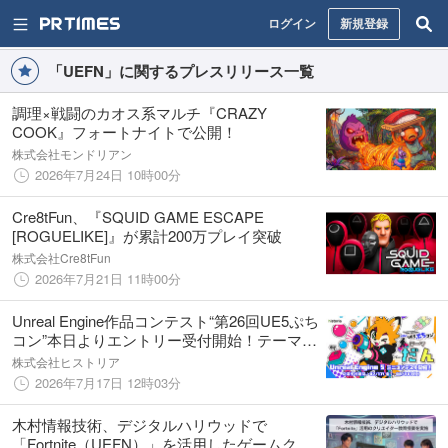
ログイン
新規登録
「UEFN」に関するプレスリリース一覧
調理×戦闘のカオス系マルチ『CRAZY
COOK』フォートナイトで公開！
株式会社モンドリアン
2026年7月24日 10時00分
Cre8tFun、『SQUID GAME ESCAPE
[ROGUELIKE]』が累計200万プレイ突破
株式会社Cre8tFun
2026年7月21日 11時00分
Unreal Engine作品コンテスト“第26回UE5ぷち
コン”本日よりエントリー受付開始！テーマは
「だん」
株式会社ヒストリア
2026年7月17日 12時03分
木村情報技術、デジタルハリウッドで
「Fortnite（UEFN）」を活用したゲームクリ