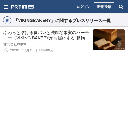
ログイン
新規登録
「VIKINGBAKERY」に関するプレスリリース一覧
ふわっと溶ける食パンと濃厚な果実のハーモ
ニー《VIKING BAKERYがお届けする”超拘
り”のフルーツサンドウィッチ》発売！
株式会社nigiru
2020年10月13日 11時00分