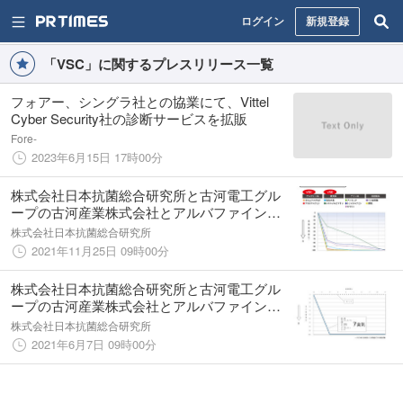
ログイン
新規登録
「VSC」に関するプレスリリース一覧
フォアー、シングラ社との協業にて、Vittel
Cyber Security社の診断サービスを拡販
Fore-
2023年6月15日 17時00分
株式会社日本抗菌総合研究所と古河電工グル
ープの古河産業株式会社とアルバファインテ
ック株式会社が 「 VOC・VSC低減化抗菌マ
株式会社日本抗菌総合研究所
スターバッチ 」 の開発に成功
2021年11月25日 09時00分
株式会社日本抗菌総合研究所と古河電工グル
ープの古河産業株式会社とアルバファインテ
ック株式会社が「広範囲の消臭ニーズに対応
株式会社日本抗菌総合研究所
出来るVSC消臭剤マスターバッチ」の開発に
2021年6月7日 09時00分
成功