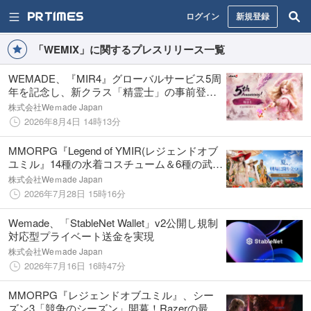
ログイン
新規登録
「WEMIX」に関するプレスリリース一覧
WEMADE、『MIR4』グローバルサービス5周
年を記念し、新クラス「精霊士」の事前登録
を開始
株式会社Weｍade Japan
2026年8月4日 14時13分
MMORPG『Legend of YMIR(レジェンドオブ
ユミル』14種の水着コスチューム＆6種の武器
スキンを一挙追加。7日間ログインするだけで
株式会社Weｍade Japan
無料獲得！
2026年7月28日 15時16分
Wemade、「StableNet Wallet」v2公開し規制
対応型プライベート送金を実現
株式会社Weｍade Japan
2026年7月16日 16時47分
MMORPG『レジェンドオブユミル』、シー
ズン3「競争のシーズン」開幕！Razerの最新