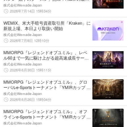
デバイスが当たるランキング競争イベントも
株式会社Weｍade Japan
同時開催
2026年7月14日 15時34分
WEMIX、米大手暗号資産取引所「Kraken」に
新規上場、本日より取扱い開始
株式会社Weｍade Japan
2026年7月8日 12時10分
MMORPG『レジェンドオブユミル』、レベ
ル60まで一気に駆け上がる超高速成長サーバ
ー「ブートキャンプ」が6月30日オープン！
株式会社Weｍade Japan
2026年6月30日 15時11分
MMORPG『レジェンドオブユミル』、グロ
ーバルe-Sportsトーナメント「YMIRカップ ワ
ールドチャンピオンシップ シーズン2」が明
株式会社Weｍade Japan
日6月27日(土)午前11時より開幕！
2026年6月26日 15時04分
MMORPG『レジェンドオブユミル』、オフ
ラインe-Sportsトーナメント「YMIRカップ ワ
ールドチャンピオンシップ シーズン2」を6月
株式会社Weｍade Japan