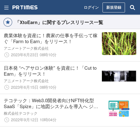
ログイン
新規登録
「XtoEarn」に関するプレスリリース一覧
農業体験を資産に！農家の仕事を手伝って稼
ぐ「Farm to Earn」をリリース！
アニメートアーク株式会社
2023年6月23日 08時10分
日本発 “ヘアサロン体験” を資産に！「Cut to
Earn」をリリース！
アニメートアーク株式会社
2023年6月15日 08時10分
テコテック：Web3.0開発者向けNFT特化型
SaaS「Spize」に地図システムを導入へ ジオ
テクノロジーズ社と資本業務提携
株式会社テコテック
2022年9月12日 10時04分