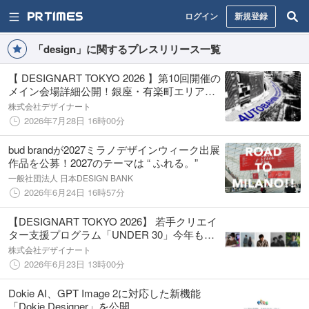
ログイン
新規登録
「design」に関するプレスリリース一覧
【 DESIGNART TOKYO 2026 】第10回開催の
メイン会場詳細公開！銀座・有楽町エリアの
「KK線」に展示空間「AUTOBAHN」が出現
株式会社デザイナート
2026年7月28日 16時00分
bud brandが2027ミラノデザインウィーク出展
作品を公募！2027のテーマは “ ふれる。”
一般社団法人 日本DESIGN BANK
2026年6月24日 16時57分
【DESIGNART TOKYO 2026】 若手クリエイ
ター支援プログラム「UNDER 30」今年も才
能あふれる5組のクリエイターが決定！
株式会社デザイナート
2026年6月23日 13時00分
Dokie AI、GPT Image 2に対応した新機能
「Dokie Designer」を公開