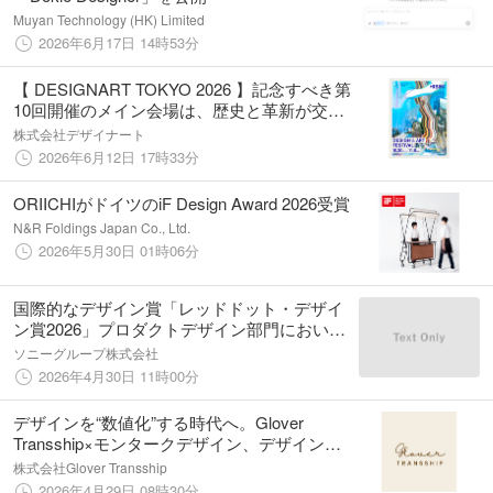
Muyan Technology (HK) Limited
2026年6月17日 14時53分
【 DESIGNART TOKYO 2026 】記念すべき第
10回開催のメイン会場は、歴史と革新が交差
する銀座・有楽町エリア！
株式会社デザイナート
2026年6月12日 17時33分
ORIICHIがドイツのiF Design Award 2026受賞
N&R Foldings Japan Co., Ltd.
2026年5月30日 01時06分
国際的なデザイン賞「レッドドット・デザイ
ン賞2026」プロダクトデザイン部門において
計2件が受賞
ソニーグループ株式会社
2026年4月30日 11時00分
デザインを“数値化”する時代へ。Glover
Transship×モンタークデザイン、デザイン評
価サービス「Keyfactor for Design」を提供開
株式会社Glover Transship
始
2026年4月29日 08時30分