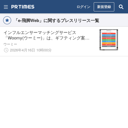
ログイン
新規登録
「e-飛脚Web」に関するプレスリリース一覧
インフルエンサーマッチングサービス
「Woomy(ウーミー)」は、ギフティング案件
における最大のボトルネックであった「商品
ウーミー
発送業務」および「発送後の追跡番号の連
2026年4月16日 10時00分
絡」を大幅に軽減する新機能をリリース！