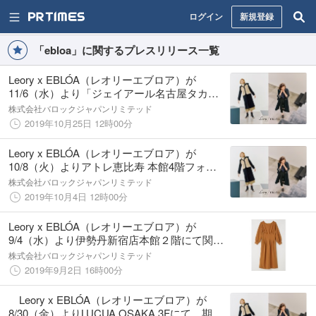
ログイン
新規登録
「ebloa」に関するプレスリリース一覧
Leory x EBLÓA（レオリーエブロア）が
11/6（水）より「ジェイアール名古屋タカシ
マヤ5階イベントスポット」にて期間限定
株式会社バロックジャパンリミテッド
POP UP SHOPがオープン！
2019年10月25日 12時00分
Leory x EBLÓA（レオリーエブロア）が
10/8（火）よりアトレ恵比寿 本館4階フォン
テーヌテラスにて期間限定POP UP SHOPが
株式会社バロックジャパンリミテッド
オープン！
2019年10月4日 12時00分
Leory x EBLÓA（レオリーエブロア）が
9/4（水）より伊勢丹新宿店本館２階にて関東
圏内初の期間限定POP UP SHOPがオープ
株式会社バロックジャパンリミテッド
ン！
2019年9月2日 16時00分
Leory x EBLÓA（レオリーエブロア）が
8/30（金）よりLUCUA OSAKA 3Fにて 期間