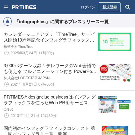
ログイン
新規登録
「infographics」に関するプレスリリース一覧
カレンダーシェアアプリ「TimeTree」サービ
ス開始10周年記念インフォグラフィックス
「数字で見るTimeTreeとTimeTreeユーザーの
株式会社TimeTree
10年」を公開
2025年3月24日 11時00分
3,000パターン収録！テレワークのWeb会議で
も使える フルアニメーション付き PowerPoint
テンプレート
株式会社LODESTAR JAPAN
2021年6月21日 07時00分
PRTIMESとdesignclue businessはインフォグ
ラフィックスを使ったWeb PRをサービス開
始！企画・画像制作・情報発信までをワンス
Crevo
トップ提供
2013年11月21日 12時30分
国内初のインフォグラフィックコンテスト 第
１回インフォグラミー賞 開催