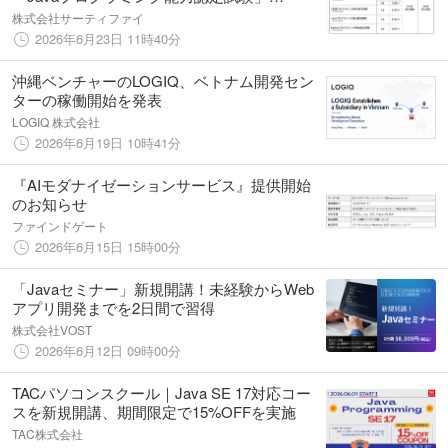
「Pythonプログラミング能力認定試験」ほか5
株式会社サーティファイ
試験の公開試験申込受付を開始【試験日：
2026年6月23日 11時40分
2026年9月6日】
沖縄ベンチャーのLOGIQ、ベトナム開発セン
ターの稼働開始を発表
LOGIQ 株式会社
2026年6月19日 10時41分
『AIモダナイゼーションサービス』提供開始
のお知らせ
ファインドゲート
2026年6月15日 15時00分
「Javaセミナー」新規開講！未経験からWeb
アプリ開発までを2日間で習得
株式会社VOST
2026年6月12日 09時00分
TACパソコンスクール｜Java SE 17対応コー
スを新規開講、期間限定で15%OFFを実施
TAC株式会社