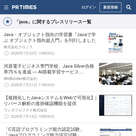
ログイン
新規登録
「java」に関するプレスリリース一覧
Java・オブジェクト指向の学習書『Javaで学
ぶ オブジェクト指向超入門』を刊行しました
株式会社クロノス
2026年7月22日 10時00分
河原電子ビジネス専門学校、Java Silver合格
率75％を達成 ― AI搭載学習サービス
「Exercode」を活用
WillBooster株式会社
2026年7月21日 11時00分
【複雑化したJavaシステムをWebで可視化】|
リバース解析の進捗確認機能を提供
ワンダフルフライ株式会社
2026年7月14日 16時00分
「C言語プログラミング能力認定試験」
「Javaプログラミング能力認定試験」