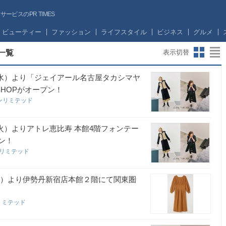
ビスのPR TIMES
ビューティー
ファッション
ライフスタイル
ビジネス
グルメ
ス一覧
表示切替
1/6（水）より「ジェイアール名古屋タカシマヤ
SHOPがオープン！
ンリミテッド
/8（火）よりアトレ恵比寿 本館4階フォンテー
プン！
ンリミテッド
/4（水）より伊勢丹新宿店本館２階にて関東圏
リミテッド