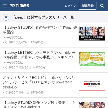
ログイン
新規登録
「peep」に関するプレスリリース一覧
【taskey STUDIO】春の新作マンガ4作品が連
載開始
taskey株式会社
2026年5月29日 12時00分
【taskey LETTER】地上波ドラマ化、新レー
ベル始動、新作マンガの半数がランキング1位
獲得──2025年のtaskeyを総まとめ
taskey株式会社
2025年12月26日 14時00分
ポイントサイト「ECナビ」、新たなマンガ・
ノベルサービス「ECナビマンガ powered by
peep」をリリース
DIGITALIO
2025年10月1日 15時00分
【taskey STUDIO 新作マンガ続々登場！】9
月より全5作品連載スタート！