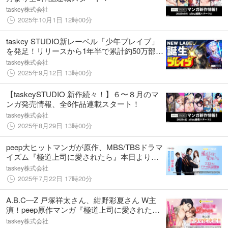
taskey株式会社
2025年10月1日 12時00分
taskey STUDIO新レーベル「少年ブレイブ」
を発足！リリースから1年半で累計約50万部
（※）を販売した作品 / めちゃコミック少年マ
taskey株式会社
ンガカテゴリ1位を獲得した作品等、大ヒット
2025年9月12日 13時00分
マンガを配信！
【taskeySTUDIO 新作続々！】６〜８月のマ
ンガ発売情報、全6作品連載スタート！
taskey株式会社
2025年8月29日 13時00分
peep大ヒットマンガが原作、MBS/TBSドラマ
イズム『極道上司に愛されたら』本日より放
送開始！ W主演にA.B.C-Z 戸塚祥太さん＆紺
taskey株式会社
野彩夏さん、他豪華キャスト勢揃い！
2025年7月22日 17時20分
A.B.C―Z 戸塚祥太さん、紺野彩夏さん W主
演！peep原作マンガ『極道上司に愛されたら
～冷徹カレとの甘すぎる同居～』MBS/TBSド
taskey株式会社