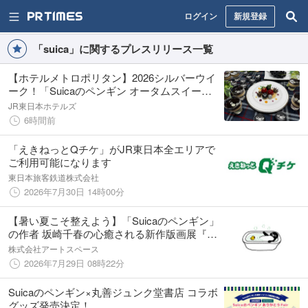
ログイン
新規登録
「suica」に関するプレスリリース一覧
【ホテルメトロポリタン】2026シルバーウイ
ーク！「Suicaのペンギン オータムスイーツ
ビュッフェ」開催
JR東日本ホテルズ
6時間前
「えきねっとQチケ」がJR東日本全エリアで
ご利用可能になります
東日本旅客鉄道株式会社
2026年7月30日 14時00分
【暑い夏こそ整えよう】「Suicaのペンギン」
の作者 坂崎千春の心癒される新作版画展『ハ
ピネス ペンギン』展が、丸善・丸の内本店で
株式会社アートスペース
本日より開催！セルフケアにぴったりなグッ
2026年7月29日 08時22分
ズも整いました。
Suicaのペンギン×丸善ジュンク堂書店 コラボ
グッズ発売決定！