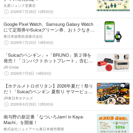
丸善ジュンク堂書店
2026年7月28日 12時00分
Google Pixel Watch、Samsung Galaxy Watch
にて定期券やSuicaグリーン券、おトクなきっ
ぷが便利にご利用できるようになります！
東日本旅客鉄道株式会社
2026年7月23日 14時00分
「Suicaのペンギン」×「BRUNO」第２弾を
発売！「コンパクトホットプレート」含む人
気キッチン家電３種が登場！
JR-Cross
2026年7月8日 14時00分
【ホテルメトロポリタン】2026年夏だ！祭り
だ！「Suicaのペンギン 夏祭り サマービュッ
フェ」今年も開催
JR東日本ホテルズ
2026年6月29日 12時00分
南与野の新定番「なついろJam! in Kaya-
Machi」を開催！
株式会社ジェイアール東日本都市開発