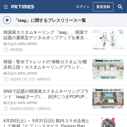
ログイン
新規登録
「taag」に関するプレスリリース一覧
韓国発カスタムキーリング「taag」、韓国で
話題の夏限定デジタルポップアップを東京旗
艦店＆オンラインで同時開催
株式会社 MXN JAPAN
2時間前
韓国・聖水でトレンドの“体験カスタム”が横
浜初上陸！カスタムキーリングブランド
「taag（ターグ）」が横浜ビブレで夏を彩る
株式会社 MXN JAPAN
POPUPを開催
2026年7月17日 14時00分
SNSで話題の韓国発カスタムキーリングブラ
ンド「taag(ターグ)」、好評につきPOPUP第2
弾を吉祥寺マルイで開催！
株式会社 MXN JAPAN
2026年5月25日 12時00分
4月25日(土) ～ 5月31日(日) 館内コラボ企画と
して映画『ヒプノシスマイク -Division Rap