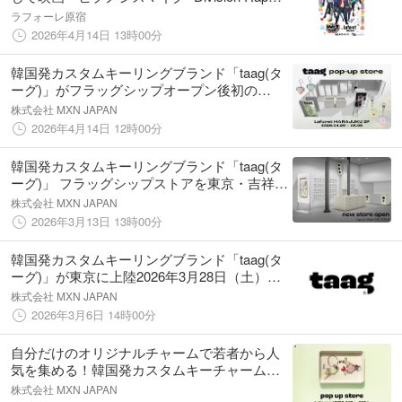
Battle-』× Laforet HARAJUKU 開催
ラフォーレ原宿
2026年4月14日 13時00分
韓国発カスタムキーリングブランド「taag(タ
ーグ)」がフラッグシップオープン後初の
POPUPを開催 ＠ラフォーレ原宿
株式会社 MXN JAPAN
2026年4月14日 12時00分
韓国発カスタムキーリングブランド「taag(タ
ーグ)」 フラッグシップストアを東京・吉祥寺
にオープン
株式会社 MXN JAPAN
2026年3月13日 13時00分
韓国発カスタムキーリングブランド「taag(タ
ーグ)」が東京に上陸2026年3月28日（土）、
東京フラッグシップストアとオンラインスト
株式会社 MXN JAPAN
アを同時オープン
2026年3月6日 14時00分
自分だけのオリジナルチャームで若者から人
気を集める！韓国発カスタムキーチャームブ
ランド「taag(タグ)」が大阪・阪急百貨店うめ
株式会社 MXN JAPAN