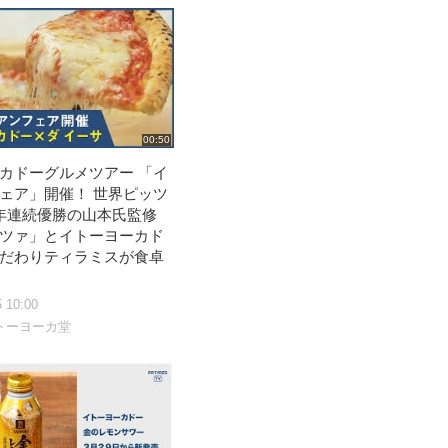
00:50
カドーグルメツアー 「イ
ェア」開催！ 世界ピッツ
年連続優勝の山本氏監修
ツァ」とイトーヨーカド
だわりティラミスが食卓
5 10:00
トーヨーカ堂