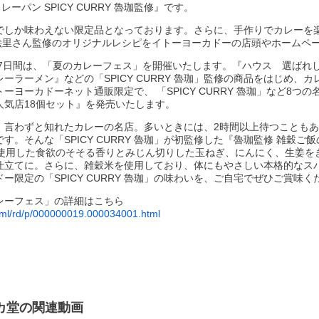
ーパン SPICY CURRY 魯珈監修』です。
しか味わえない限定品となっております。さらに、手作りでカレーを楽し
藤絵里さん監修のオリジナルレシピをイトーヨーカドーの店頭やホームペ
(日)の7日間は、「夏のカレーフェス」を開催いたします。『ハウス 選ばれ
ーラーメン』などの「SPICY CURRY 魯珈」監修の商品をはじめ、
ーヨーカドーネット通販限定で、 「SPICY CURRY 魯珈」など8つ
人気店18個セット』を発売いたします。
魯珈」は、言わずと知れたカレーの名店。多いときには、2時間以上待つこと
す。そんな「SPICY CURRY 魯珈」が初監修した『魯珈監修 雑穀ご
を使用した食欲のそそる香りとみじん切りした玉ねぎ、にんにく、生姜を
仕立てに。さらに、雑穀米を使用しており、体にもやさしい本格的なス
ー限定の「SPICY CURRY 魯珈」の味わいを、ご自宅でぜひご賞味く
レーフェス」の詳細はこちら
/html/rd/p/000000019.000034001.html
カ堂の関連動画