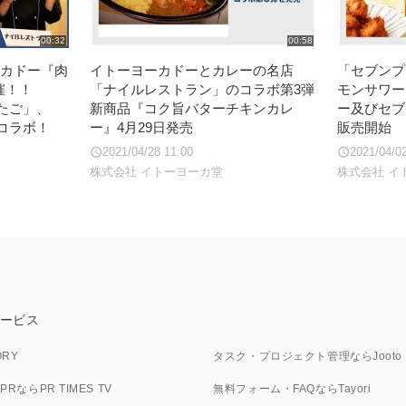
00:32
00:58
ーカドー『肉
イトーヨーカドーとカレーの名店
「セブンプ
開催！！
「ナイルレストラン」のコラボ第3弾
モンサワー
たご」、
新商品『コク旨バターチキンカレ
ー及びセブ
コラボ！
ー』4月29日発売
販売開始
2021/04/28 11:00
2021/04/0
株式会社 イトーヨーカ堂
株式会社 イ
ービス
ORY
タスク・プロジェクト管理ならJooto
ならPR TIMES TV
無料フォーム・FAQならTayori