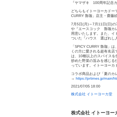
『ヤマザキ 100周年記念カレ
どちらもイトーヨーカドーで
CURRY 魯珈」店主・齋
7月5日(月)～7月11日
や『エースコック 魯珈カレ
用意いたします。また、イト
ついた『ハウス 選ばれし
「SPICY CURRY 
くの方に愛される超有名店で
は、10種以上のスパイス
炒めた野菜の旨みを感じる
っています。イトーヨーカド
コラボ商品および「夏のカ
→
https://prtimes.jp/main
2021/07/05 18:00
株式会社 イトーヨーカ堂
株式会社 イトーヨー