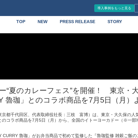
導入事例をもっと見る
TOP
NEW
PRESS RELEASE
STORY
ー“夏のカレーフェス”を開催！ 東京・
URRY 魯珈」とのコラボ商品を7月5日（月
京都千代田区、代表取締役社長：三枝 富博）は、東京・大久保の人気店「S
」とのコラボ商品を7月5日（月）から、全国のイトーヨーカドー（※一
CY CURRY 魯珈」がお弁当商品で初めて監修した『魯珈監修 雑穀ご飯