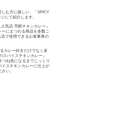
む方に嬉しい、「SPICY
ージにて紹介します。
し人気店 芳醇チキンカレー』
カレーにまつわる商品を多数ご
の名店で使用できるお食事券の
もあるカレー好きだけでなく多
飯のスパイスチキンカレー』
きつね色になるまでじっくり
パイスチキンカレーに仕上が
ださい。