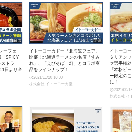
00:59
00:46
レーフェ
イトーヨーカドー『北海道フェア』
イトーヨー
「SPICY
開催！北海道ラーメンの名店「すみ
タリアンフ
レストラ
れ」、「えびそば一幻」とコラボ商
ァ選手権2
11日より全
品をラインナップ！
「本格ピッ
ー限定のこ
2021/11/10 10:00
に！
株式会社 イトーヨーカ堂
2021/09/1
株式会社 イ