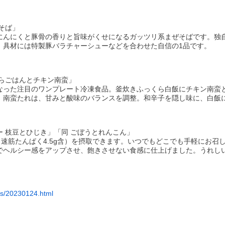
そば」
にんにくと豚骨の香りと旨味がくせになるガッツリ系まぜそばです。独
、具材には特製豚バラチャーシューなどを合わせた自信の1品です。
くらごはんとチキン南蛮」
なった注目のワンプレート冷凍食品。釜炊きふっくら白飯にチキン南蛮
。南蛮たれは、甘みと酸味のバランスを調整。和辛子を隠し味に、白飯
 枝豆とひじき」「同 ごぼうとれんこん」
（速筋たんぱく4.5g含）を摂取できます。いつでもどこでも手軽にお召
でヘルシー感をアップさせ、飽きさせない食感に仕上げました。うれし
ews/20230124.html