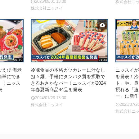
2025/09/01 13:00
株式会社ニ
株式会社ニッスイ
01:49
01:34
えび 海老
冷凍食品の本格カツカレーに汁なし
ニッスイが
簡単にでき
担々麺、手軽にタンパク質を摂取で
を発表！冷
」！ニッス
きるおさかなバー！ニッスイが2024
ト」や、良
表
年春夏新商品44品を発表
摂れる「速
ー」に新作
2024/01/26 13:00
2023/07/2
株式会社ニッスイ
株式会社ニ