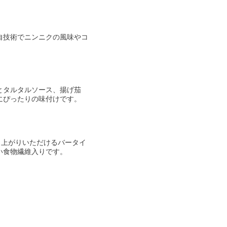
自技術でニンニクの風味やコ
とタルタルソース、揚げ茄
にぴったりの味付けです。
し上がりいただけるバータイ
い食物繊維入りです。