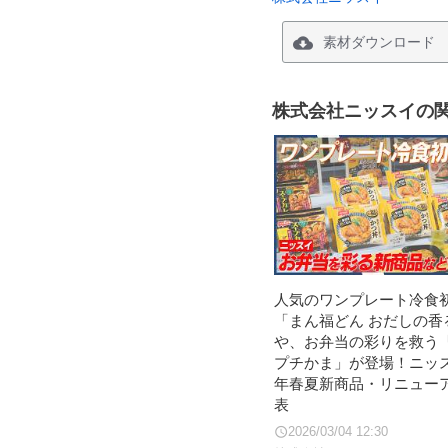
素材ダウンロード
株式会社ニッスイの
人気のワンプレート冷食
「まん福どん おだしの香
や、お弁当の彩りを救う
プチかま」が登場！ニッス
年春夏新商品・リニュー
表
2026/03/04 12:30