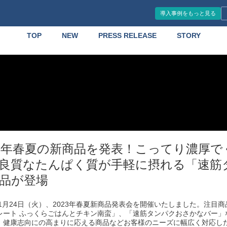
導入事例をもっと見る
TOP
NEW
PRESS RELEASE
STORY
23年春夏の新商品を発表！こってり濃厚
良質なたんぱく質が手軽に摂れる「速筋
3品が登場
年1月24日（火）、2023年春夏新商品発表会を開催いたしました。注目
レート ふっくらごはんとチキン南蛮」、「速筋タンパクおさかなバー」
、健康志向にの高まりに応える商品などお客様のニーズに幅広く対応し