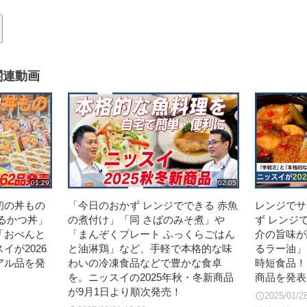
関連動画
01:29
02:05
初の丼もの
「今日のおかず レンジでできる 赤魚
レンジでサ
るかつ丼」
の煮付け」「同 さばのみそ煮」や
ず レンジ
「おべんと
「まんぞくプレート ふっくらごはん
介の旨味が
イが2026
と油淋鶏」など、手軽で本格的な味
るラー油」
アル品を発
わいの冷凍食品などで豊かな食卓
時短食品！
を。ニッスイの2025年秋・冬新商品
商品を発表
が9月1日より順次発売！
2025/01/2