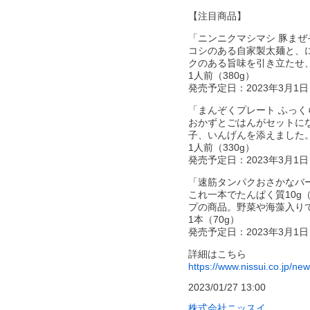
【注目商品】
「ニンニクマシマシ 豚まぜ
コシのある自家製太麺と、
クのある旨味を引き立たせ
1人前（380g）
発売予定日：2023年3月1日
「まんぞくプレート ふっ
おかずとごはんがセットに
子、いんげんを添えました
1人前（330g）
発売予定日：2023年3月1日
「速筋タンパクおさかなバー
これ一本でたんぱく質10g
プの商品。野菜や海藻入り
1本（70g）
発売予定日：2023年3月1日
詳細はこちら
https://www.nissui.co.jp/n
2023/01/27 13:00
株式会社ニッスイ