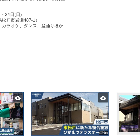
・24日(日)
松戸市岩瀬487-1）
、カラオケ、ダンス、盆踊りほか
02:02
01:03