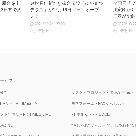
に屋台を出
東松戸に新たな複合施設「ひがまつ
企画展「プ
に2日間で約
テラス」が12月19日（日）オープ
川家ゆかり
ン！
戸定歴史館
2021/12/24 15:00
2020/10/2
松戸市役所
松戸市役所
ービス
ORY
タスク・プロジェクト管理ならJooto
ならPR TIMES TV
無料フォーム・FAQならTayori
ト配信ならPR TIMES LIVE
PR事例ならPR EDGE
GAZINE
"おしゃれでかわいくて、しあわせ"な情