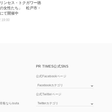
リンセス・トクガワー徳
の女性たち」 松戸市・
にて開催中
2 19:00
PR TIMES公式SNS
公式Facebookページ
Facebookカテゴリ
PR TIMES TV
公式Twitterページ
テクノロジー
報ならisuta
Twitterカテゴリ
アプリケーション
PR TIMES TV