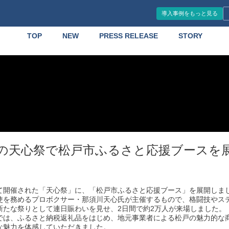
導入事例をもっと見る
TOP
NEW
PRESS RELEASE
STORY
の天心祭で松戸市ふるさと応援ブースを
て開催された「天心祭」に、「松戸市ふるさと応援ブース」を展開しま
使を務めるプロボクサー・那須川天心氏が主催するもので、格闘技やス
新たな祭りとして連日賑わいを見せ、2日間で約2万人が来場しました。
では、ふるさと納税返礼品をはじめ、地元事業者による松戸の魅力的な
な魅力を体感していただきました。