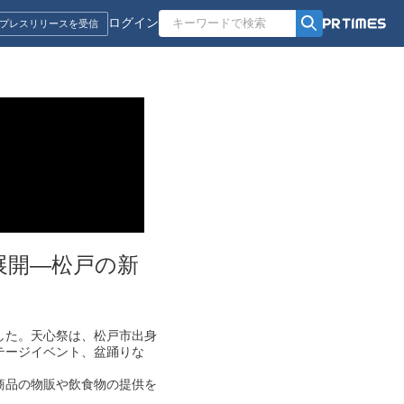
ログイン
プレスリリースを受信
展開—松戸の新
した。天心祭は、松戸市出身
テージイベント、盆踊りな
商品の物販や飲食物の提供を