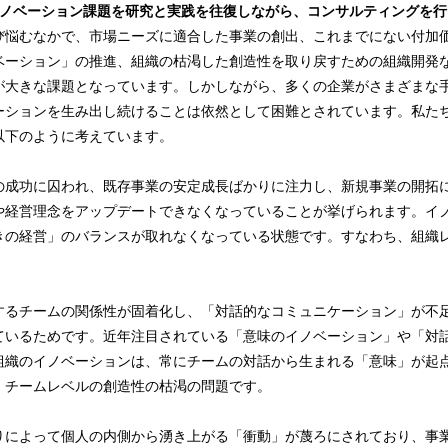
イノベーション課題を研究と実践を往復しながら、コンサルティングを行
び悩むなかで、市場ニーズに適合した事業の創出、これまでにない付加
ベーション」の推進、組織の枯渇した創造性を取り戻すための組織開発
が大きな課題となっています。しかしながら、多くの企業がさまざまな
ーションを生み出し続けることは依然として困難とされています。私た
以下のように考えています。
の成功に囚われ、既存事業の安定成長ばかりに注力し、新規事業の開拓
や経営理念をアップデートできなくなっていることが挙げられます。イ
きの経営」のバランスが取れなくなっている状態です。すなわち、組織
するチームの関係性が固着化し、「対話的なコミュニケーション」が不
ているためです。近年注目されている「意味のイノベーション」や「対
組織のイノベーションは、常にチームの対話から生まれる「意味」が起
、チームレベルの創造性の枯渇の問題です。
りによって個人の内側から湧き上がる「衝動」が蔑ろにされており、事