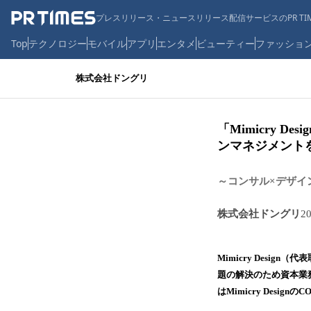
プレスリリース・ニュースリリース配信サービスのPR TIM
Top
テクノロジー
モバイル
アプリ
エンタメ
ビューティー
ファッショ
株式会社ドングリ
「Mimicry 
ンマネジメント
～コンサル×デザイ
株式会社ドングリ
2
Mimicry Desi
題の解決のため資本業務提携
はMimicry Desig