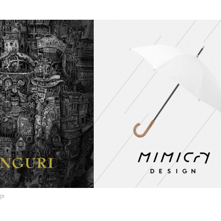
み
込
み
中
で
す
gn