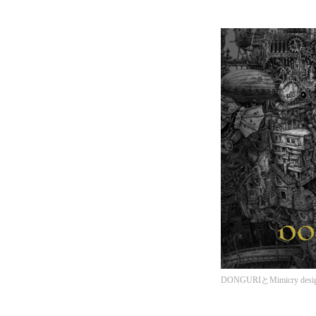
DONGURIとMimicry desi