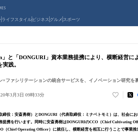
ES
ン
ライフスタイル
ビジネス
グルメ
スポーツ
Design」と「DONGURI」資本業務提携により、横断経
を実践。
ン×ファシリテーションの統合サービスを、イノベーション研究を
020年3月3日 09時33分
い
い
ね
gn（代表取締役：安斎勇樹）とDONGURI（代表取締役：ミナベトモミ）は、社会
！
を行います。同時に安斎勇樹はDONGURIのCCO（Chief Cultivating Of
数
nのCOO（Chief Operating Officer）に就任し、横断経営を相互に行うこと
を
読