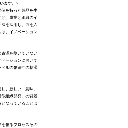
います。>
価値を持った製品を生
など、事業と組織のイ
手法を採用し、力を入
ちは、イノベーション
に資源を割いていない
ノベーションにおいて
レベルの創造性の枯渇
足し、新しい「意味」
話型組織開発」の背景
点となっていることは
業を創るプロセスその