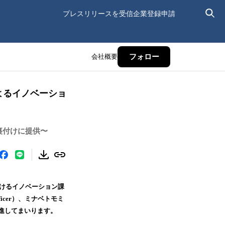
プレスリリースを受信
企業登録申請
会社概要
フォロー
営によるイノベーショ
裏付けに提供〜
におけるイノベーション課
ficer）、ミナベトモミ
で事業推進してまいります。