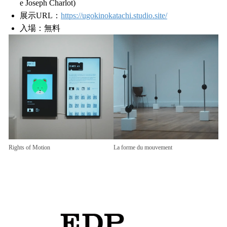
e Joseph Charlot)
展示URL：
https://ugokinokatachi.studio.site/
入場：無料
Rights of Motion
La forme du mouvement