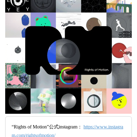
を
読
み
込
み
中
で
す
“Rights of Motion”公式instagram：
https://www.instagra
m.com/rightsofmotion/